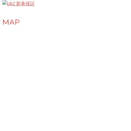
ー
ジ
MAP
送
り