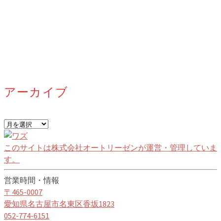
アーカイブ
ア
ー
カ
このサイトは株式会社オートリーゼンが運営・管理していま
イ
す。
ブ
営業時間・情報
〒465-0007
愛知県名古屋市名東区香坂1823
052-774-6151