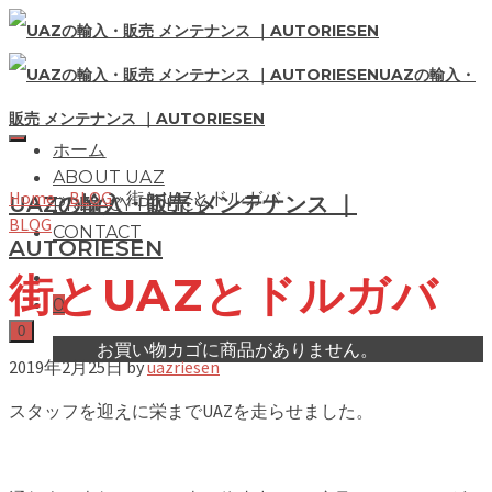
UAZの輸入・
販売 メンテナンス ｜AUTORIESEN
ホーム
ABOUT UAZ
Home
»
BLOG
»
街とUAZとドルガバ
UAZの輸入・販売 メンテナンス ｜
PRIVACY POLICY
BLOG
CONTACT
AUTORIESEN
街とUAZとドルガバ
0
0
お買い物カゴに商品がありません。
2019年2月25日
by
uazriesen
スタッフを迎えに栄までUAZを走らせました。