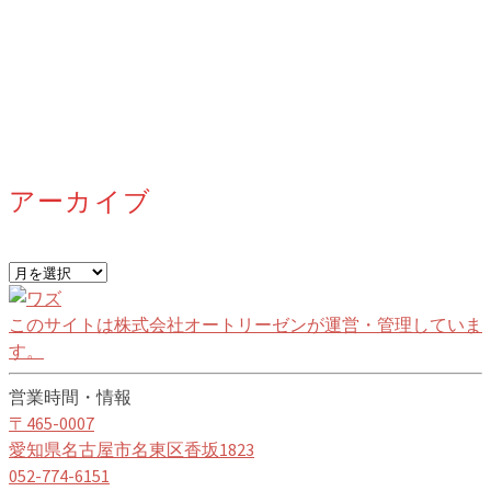
アーカイブ
ア
ー
カ
このサイトは株式会社オートリーゼンが運営・管理していま
イ
す。
ブ
営業時間・情報
〒465-0007
愛知県名古屋市名東区香坂1823
052-774-6151