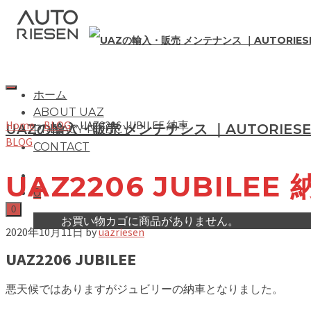
ホーム
ABOUT UAZ
Home
»
BLOG
»
UAZ2206 JUBILEE 納車
UAZの輸入・販売 メンテナンス ｜AUTORIES
PRIVACY POLICY
BLOG
CONTACT
UAZ2206 JUBILEE 
0
0
お買い物カゴに商品がありません。
2020年10月11日
by
uazriesen
UAZ2206 JUBILEE
悪天候ではありますがジュビリーの納車となりました。