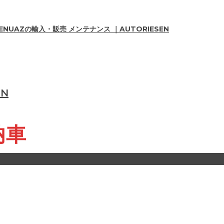
UAZの輸入・販売 メンテナンス ｜AUTORIESEN
EN
納車