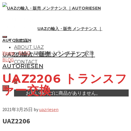
UAZの輸入・販売 メンテナンス ｜
ホーム
AUTORIESEN
ABOUT UAZ
Home
»
BLOG
»
UAZ2206 トランスファー交換
UAZの輸入・販売 メンテナンス ｜
PRIVACY POLICY
BLOG
CONTACT
AUTORIESEN
UAZ2206 トランスフ
0
ァー交換
0
お買い物カゴに商品がありません。
2021年3月25日
by
uazriesen
UAZ2206