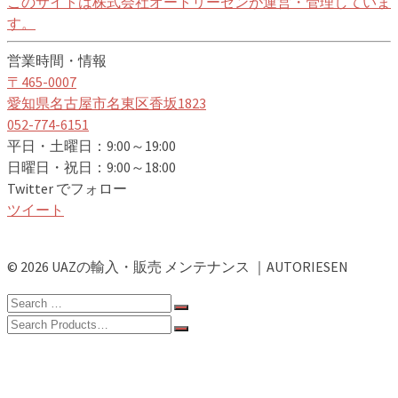
カ
このサイトは株式会社オートリーゼンが運営・管理していま
イ
す。
ブ
営業時間・情報
〒465-0007
愛知県名古屋市名東区香坂1823
052-774-6151
平日・土曜日：9:00～19:00
日曜日・祝日：9:00～18:00
Twitter でフォロー
ツイート
© 2026 UAZの輸入・販売 メンテナンス ｜AUTORIESEN
Search
for:
Search
for:
ホーム
ABOUT UAZ
PRIVACY POLICY