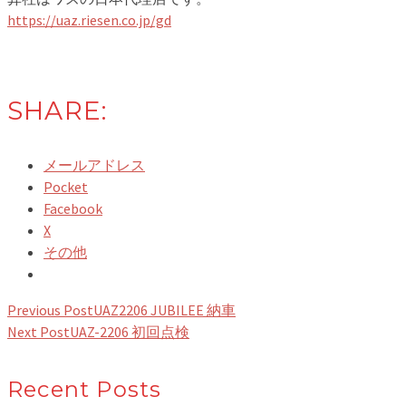
https://uaz.riesen.co.jp/gd
SHARE:
メールアドレス
Pocket
Facebook
X
その他
Previous Post
UAZ2206 JUBILEE 納車
Next Post
UAZ-2206 初回点検
Recent Posts