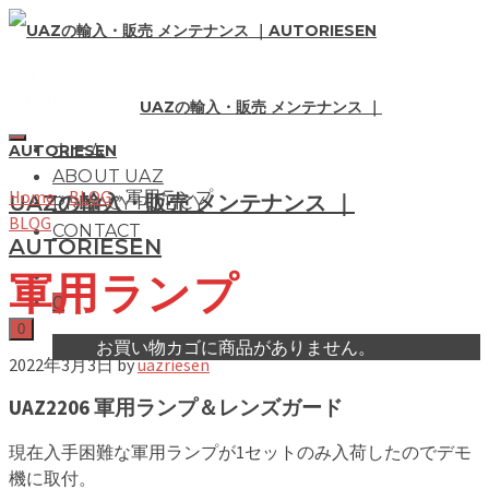
UAZの輸入・販売 メンテナンス ｜
ホーム
AUTORIESEN
ABOUT UAZ
Home
»
BLOG
»
軍用ランプ
UAZの輸入・販売 メンテナンス ｜
PRIVACY POLICY
BLOG
CONTACT
AUTORIESEN
軍用ランプ
0
0
お買い物カゴに商品がありません。
2022年3月3日
by
uazriesen
UAZ2206 軍用ランプ＆レンズガード
現在入手困難な軍用ランプが1セットのみ入荷したのでデモ
機に取付。