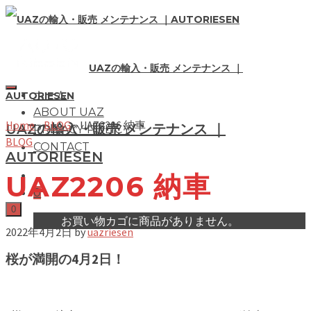
UAZの輸入・販売 メンテナンス ｜
ホーム
AUTORIESEN
ABOUT UAZ
Home
»
BLOG
»
UAZ2206 納車
UAZの輸入・販売 メンテナンス ｜
PRIVACY POLICY
BLOG
CONTACT
AUTORIESEN
UAZ2206 納車
0
0
お買い物カゴに商品がありません。
2022年4月2日
by
uazriesen
桜が満開の4月2日！