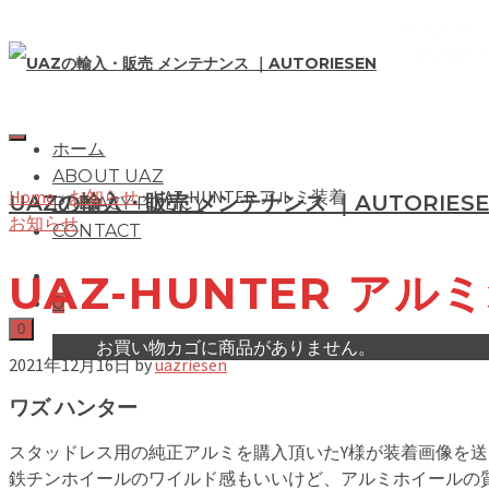
ホーム
ABOUT UAZ
Home
»
お知らせ
»
UAZ-HUNTER アルミ装着
UAZの輸入・販売 メンテナンス ｜AUTORIES
PRIVACY POLICY
お知らせ
CONTACT
UAZ-HUNTER アル
0
0
お買い物カゴに商品がありません。
2021年12月16日
by
uazriesen
ワズ ハンター
スタッドレス用の純正アルミを購入頂いたY様が装着画像を
鉄チンホイールのワイルド感もいいけど、アルミホイールの質