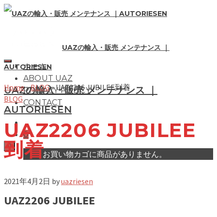
UAZの輸入・販売 メンテナンス ｜
ホーム
AUTORIESEN
ABOUT UAZ
Home
»
BLOG
»
UAZ2206 JUBILEE到着
UAZの輸入・販売 メンテナンス ｜
PRIVACY POLICY
BLOG
CONTACT
AUTORIESEN
UAZ2206 JUBILEE
0
到着
0
お買い物カゴに商品がありません。
2021年4月2日
by
uazriesen
UAZ2206 JUBILEE