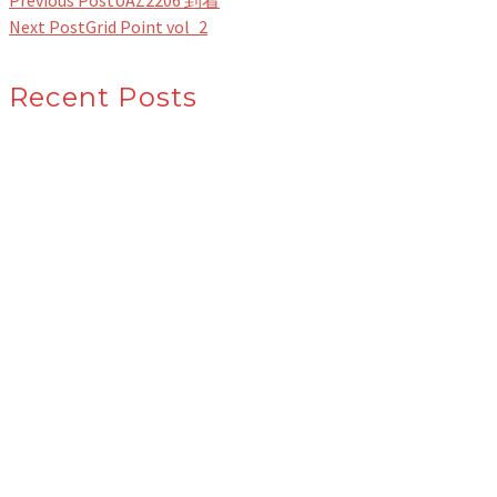
Previous Post
UAZ2206 到着
Next Post
Grid Point vol_2
Recent Posts