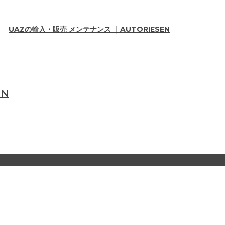
UAZの輸入・販売 メンテナンス ｜AUTORIESEN
EN
。