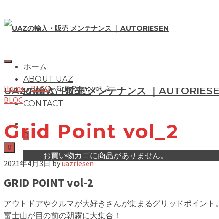
ホーム
ABOUT UAZ
Home
»
BLOG
»
Grid Point vol_2
UAZの輸入・販売 メンテナンス ｜AUTORIES
PRIVACY POLICY
BLOG
CONTACT
Grid Point vol_2
0
0
お買い物カゴに商品がありません。
2021年4月3日
by
uazriesen
GRID POINT vol-2
アウトドアやクルマが大好きさんが集まるグリッドポイント
富士山が目の前の朝霧に大集合！