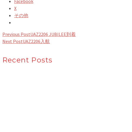
Facebook
X
その他
Previous Post
UAZ2206 JUBILEE到着
Next Post
UAZ2206入航
Recent Posts